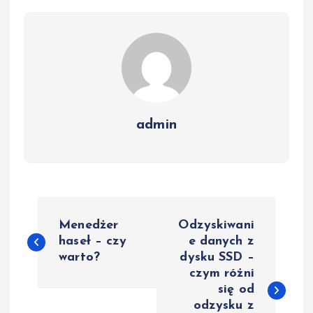
admin
N
Menedżer
Odzyskiwani
a
haseł – czy
e danych z
warto?
dysku SSD –
czym różni
w
się od
odzysku z