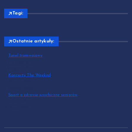
Tagi:
Ostatnie artykuły:
Tunel tramwajowy
przez admin
3 sierpnia, 2026
Koncerty The Weeknd
przez admin
3 sierpnia, 2026
Sport a zdrowie psychiczne seniorów
przez admin
30 lipca, 2026