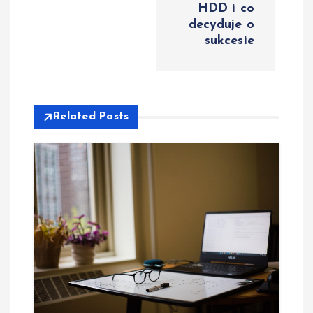
i
HDD i co
decyduje o
g
sukcesie
a
c
Related Posts
j
a
w
p
i
s