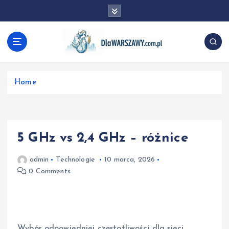
S
k
i
p
t
o
c
Home
o
n
t
e
n
5 GHz vs 2,4 GHz – różnice
t
admin
Technologie
10 marca, 2026
0 Comments
Wybór odpowiedniej częstotliwości dla sieci