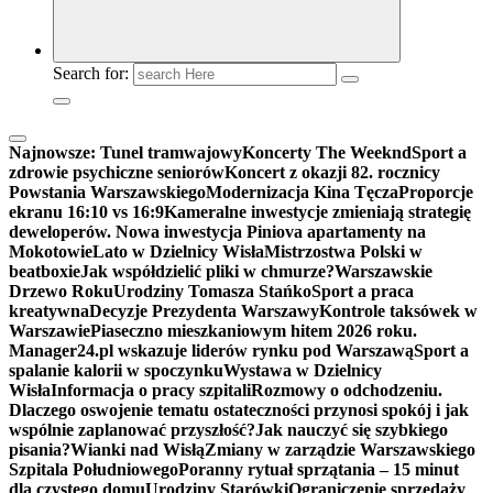
Search for:
Najnowsze:
Tunel tramwajowy
Koncerty The Weeknd
Sport a
zdrowie psychiczne seniorów
Koncert z okazji 82. rocznicy
Powstania Warszawskiego
Modernizacja Kina Tęcza
Proporcje
ekranu 16:10 vs 16:9
Kameralne inwestycje zmieniają strategię
deweloperów. Nowa inwestycja Piniova apartamenty na
Mokotowie
Lato w Dzielnicy Wisła
Mistrzostwa Polski w
beatboxie
Jak współdzielić pliki w chmurze?
Warszawskie
Drzewo Roku
Urodziny Tomasza Stańko
Sport a praca
kreatywna
Decyzje Prezydenta Warszawy
Kontrole taksówek w
Warszawie
Piaseczno mieszkaniowym hitem 2026 roku.
Manager24.pl wskazuje liderów rynku pod Warszawą
Sport a
spalanie kalorii w spoczynku
Wystawa w Dzielnicy
Wisła
Informacja o pracy szpitali
Rozmowy o odchodzeniu.
Dlaczego oswojenie tematu ostateczności przynosi spokój i jak
wspólnie zaplanować przyszłość?
Jak nauczyć się szybkiego
pisania?
Wianki nad Wisłą
Zmiany w zarządzie Warszawskiego
Szpitala Południowego
Poranny rytuał sprzątania – 15 minut
dla czystego domu
Urodziny Starówki
Ograniczenie sprzedaży