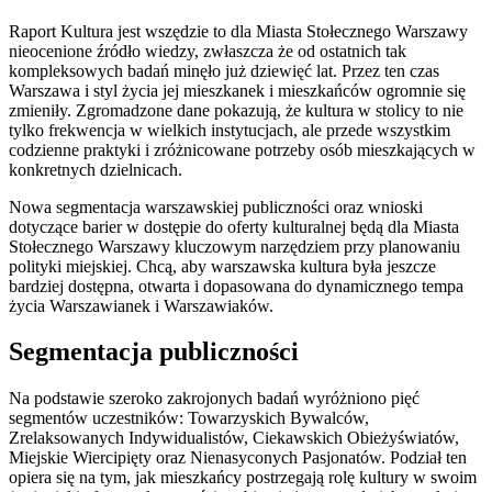
Raport Kultura jest wszędzie to dla Miasta Stołecznego Warszawy
nieocenione źródło wiedzy, zwłaszcza że od ostatnich tak
kompleksowych badań minęło już dziewięć lat. Przez ten czas
Warszawa i styl życia jej mieszkanek i mieszkańców ogromnie się
zmieniły. Zgromadzone dane pokazują, że kultura w stolicy to nie
tylko frekwencja w wielkich instytucjach, ale przede wszystkim
codzienne praktyki i zróżnicowane potrzeby osób mieszkających w
konkretnych dzielnicach.
Nowa segmentacja warszawskiej publiczności oraz wnioski
dotyczące barier w dostępie do oferty kulturalnej będą dla Miasta
Stołecznego Warszawy kluczowym narzędziem przy planowaniu
polityki miejskiej. Chcą, aby warszawska kultura była jeszcze
bardziej dostępna, otwarta i dopasowana do dynamicznego tempa
życia Warszawianek i Warszawiaków.
Segmentacja publiczności
Na podstawie szeroko zakrojonych badań wyróżniono pięć
segmentów uczestników: Towarzyskich Bywalców,
Zrelaksowanych Indywidualistów, Ciekawskich Obieżyświatów,
Miejskie Wiercipięty oraz Nienasyconych Pasjonatów. Podział ten
opiera się na tym, jak mieszkańcy postrzegają rolę kultury w swoim