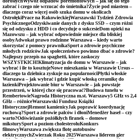
dorosłych
Wywóz odpadów poremontowych – jak się do tego
zabrać i czego nie wrzucać do śmietnika?
Życie pod miastem –
dlaczego coraz więcej osób szuka domu w okolicach
Ostrołęki
Prace na Rakowieckiej
Warszawski Tydzień Zdrowia
Psychicznego
Odzyskiwanie danych z dysku SSD – czym różni
się od odzysku z HDD i co decyduje o sukcesie
Dom opieki na
Mazowszu – jak wybrać odpowiednie miejsce dla bliskiej
osoby
Adwokat prawo rodzinne Warszawa – kiedy warto
skorzystać z pomocy prawnika
Sport a zdrowie psychiczne
młodych rodziców
Jak społeczeństwo powinno dbać o zdrowie?
Najlepszy przepis na spaghetti, które zaskoczy
WSZYSTKICH!
Klimatyzacja do domu w Warszawie – jak
wybrać i ile to kosztuje
Nowe mieszkania w Warszawie Ursus –
dlaczego ta dzielnica zyskuje na popularności
Płytki włoskie
Warszawa – jak wybrać i gdzie kupić włoską ceramikę do
łazienki
Projektowanie biur w Warszawie – jak powstaje
przestrzeń, w której chce się pracować?
Budowa tunelu w
Rembertowie
Nagroda Historyczna m.st. Warszawy
5 GHz vs 2,4
GHz – różnice
Warszawski Fundusz Książki
Historycznej
Remont kamienicy
Jak poprawić koordynację
ruchową?
Sport a zdrowie palców i dłoni
Menedżer haseł – czy
warto?
Odświeżanie pożółkłych firanek – domowe
mikstury
Sport a poziom cholesterolu
Konkurs
filmowy
Warszawa zwiększa flotę autobusów
elektrycznych
Zwierzak Roku 2025
Warszawa liderem gier