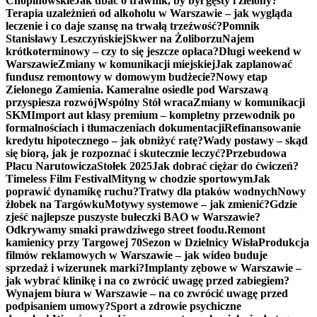
Chopinowskie
Jak dbać o trawnik, by był gęsty i zielony?
Terapia uzależnień od alkoholu w Warszawie – jak wygląda
leczenie i co daje szansę na trwałą trzeźwość?
Pomnik
Stanisławy Leszczyńskiej
Skwer na Żoliborzu
Najem
krótkoterminowy – czy to się jeszcze opłaca?
Długi weekend w
Warszawie
Zmiany w komunikacji miejskiej
Jak zaplanować
fundusz remontowy w domowym budżecie?
Nowy etap
Zielonego Zamienia. Kameralne osiedle pod Warszawą
przyspiesza rozwój
Wspólny Stół wraca
Zmiany w komunikacji
SKM
Import aut klasy premium – kompletny przewodnik po
formalnościach i tłumaczeniach dokumentacji
Refinansowanie
kredytu hipotecznego – jak obniżyć ratę?
Wady postawy – skąd
się biorą, jak je rozpoznać i skutecznie leczyć?
Przebudowa
Placu Narutowicza
Stołek 2025
Jak dobrać ciężar do ćwiczeń?
Timeless Film Festival
Mityng w chodzie sportowym
Jak
poprawić dynamikę ruchu?
Tratwy dla ptaków wodnych
Nowy
żłobek na Targówku
Motywy systemowe – jak zmienić?
Gdzie
zjeść najlepsze puszyste bułeczki BAO w Warszawie?
Odkrywamy smaki prawdziwego street foodu.
Remont
kamienicy przy Targowej 70
Sezon w Dzielnicy Wisła
Produkcja
filmów reklamowych w Warszawie – jak wideo buduje
sprzedaż i wizerunek marki?
Implanty zębowe w Warszawie –
jak wybrać klinikę i na co zwrócić uwagę przed zabiegiem?
Wynajem biura w Warszawie – na co zwrócić uwagę przed
podpisaniem umowy?
Sport a zdrowie psychiczne