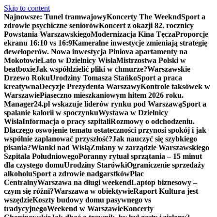
Skip to content
Najnowsze:
Tunel tramwajowy
Koncerty The Weeknd
Sport a
zdrowie psychiczne seniorów
Koncert z okazji 82. rocznicy
Powstania Warszawskiego
Modernizacja Kina Tęcza
Proporcje
ekranu 16:10 vs 16:9
Kameralne inwestycje zmieniają strategię
deweloperów. Nowa inwestycja Piniova apartamenty na
Mokotowie
Lato w Dzielnicy Wisła
Mistrzostwa Polski w
beatboxie
Jak współdzielić pliki w chmurze?
Warszawskie
Drzewo Roku
Urodziny Tomasza Stańko
Sport a praca
kreatywna
Decyzje Prezydenta Warszawy
Kontrole taksówek w
Warszawie
Piaseczno mieszkaniowym hitem 2026 roku.
Manager24.pl wskazuje liderów rynku pod Warszawą
Sport a
spalanie kalorii w spoczynku
Wystawa w Dzielnicy
Wisła
Informacja o pracy szpitali
Rozmowy o odchodzeniu.
Dlaczego oswojenie tematu ostateczności przynosi spokój i jak
wspólnie zaplanować przyszłość?
Jak nauczyć się szybkiego
pisania?
Wianki nad Wisłą
Zmiany w zarządzie Warszawskiego
Szpitala Południowego
Poranny rytuał sprzątania – 15 minut
dla czystego domu
Urodziny Starówki
Ograniczenie sprzedaży
alkoholu
Sport a zdrowie nadgarstków
Plac
Centralny
Warszawa na długi weekend
Laptop biznesowy –
czym się różni?
Warszawa w obiektywie
Raport Kultura jest
wszędzie
Koszty budowy domu pasywnego vs
tradycyjnego
Weekend w Warszawie
Koncerty