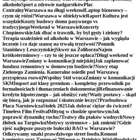
alkoholu
Sport a zdrowie nadgarstków
Plac
Centralny
Warszawa na długi weekend
Laptop biznesowy –
czym się różni?
Warszawa w obiektywie
Raport Kultura jest
wszędzie
Koszty budowy domu pasywnego vs
tradycyjnego
Weekend w Warszawie
Koncerty
Chopinowskie
Jak dbać o trawnik, by był gęsty i zielony?
Terapia uzależnień od alkoholu w Warszawie – jak wygląda
leczenie i co daje szansę na trwałą trzeźwość?
Pomnik
Stanisławy Leszczyńskiej
Skwer na Żoliborzu
Najem
krótkoterminowy – czy to się jeszcze opłaca?
Długi weekend w
Warszawie
Zmiany w komunikacji miejskiej
Jak zaplanować
fundusz remontowy w domowym budżecie?
Nowy etap
Zielonego Zamienia. Kameralne osiedle pod Warszawą
przyspiesza rozwój
Wspólny Stół wraca
Zmiany w komunikacji
SKM
Import aut klasy premium – kompletny przewodnik po
formalnościach i tłumaczeniach dokumentacji
Refinansowanie
kredytu hipotecznego – jak obniżyć ratę?
Wady postawy – skąd
się biorą, jak je rozpoznać i skutecznie leczyć?
Przebudowa
Placu Narutowicza
Stołek 2025
Jak dobrać ciężar do ćwiczeń?
Timeless Film Festival
Mityng w chodzie sportowym
Jak
poprawić dynamikę ruchu?
Tratwy dla ptaków wodnych
Nowy
żłobek na Targówku
Motywy systemowe – jak zmienić?
Gdzie
zjeść najlepsze puszyste bułeczki BAO w Warszawie?
Odkrywamy smaki prawdziwego street foodu.
Remont
kamienicy przy Targowej 70
Sezon w Dzielnicy Wisła
Produkcja