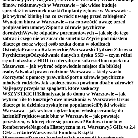
filmów reklamowych w Warszawie – jak wideo buduje
sprzedaż i wizerunek marki?
Implanty zębowe w Warszawie –
jak wybrać klinikę i na co zwrócić uwagę przed zabiegiem?
Wynajem biura w Warszawie – na co zwrócić uwagę przed
podpisaniem umowy?
Sport a zdrowie psychiczne
dorosłych
Wywóz odpadów poremontowych – jak się do tego
zabrać i czego nie wrzucać do śmietnika?
Życie pod miastem –
dlaczego coraz więcej osób szuka domu w okolicach
Ostrołęki
Prace na Rakowieckiej
Warszawski Tydzień Zdrowia
Psychicznego
Odzyskiwanie danych z dysku SSD – czym różni
się od odzysku z HDD i co decyduje o sukcesie
Dom opieki na
Mazowszu – jak wybrać odpowiednie miejsce dla bliskiej
osoby
Adwokat prawo rodzinne Warszawa – kiedy warto
skorzystać z pomocy prawnika
Sport a zdrowie psychiczne
młodych rodziców
Jak społeczeństwo powinno dbać o zdrowie?
Najlepszy przepis na spaghetti, które zaskoczy
WSZYSTKICH!
Klimatyzacja do domu w Warszawie – jak
wybrać i ile to kosztuje
Nowe mieszkania w Warszawie Ursus –
dlaczego ta dzielnica zyskuje na popularności
Płytki włoskie
Warszawa – jak wybrać i gdzie kupić włoską ceramikę do
łazienki
Projektowanie biur w Warszawie – jak powstaje
przestrzeń, w której chce się pracować?
Budowa tunelu w
Rembertowie
Nagroda Historyczna m.st. Warszawy
5 GHz vs 2,4
GHz – różnice
Warszawski Fundusz Książki