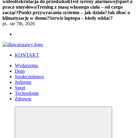
wideo
Rekrutacja do przedszkoli
Test syreny alarmowej
Sport a
praca umysłowa
Trening z masą własnego ciała – od czego
zacząć?
Punkt przywracania systemu – jak działa?
Jak dbać o
klimatyzację w domu?
Serwis laptopa – kiedy oddać?
pt.. sie 7th, 2026
KONTAKT
Wydarzenia
Dom
Społeczeństwo
Jedzenie
Sport
Technologie
Zdrowie