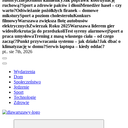
Historycznej
Remont kamienicy
Jak poprawić koordynację
ruchową?
Sport a zdrowie palców i dłoni
Menedżer haseł – czy
warto?
Odświeżanie pożółkłych firanek – domowe
mikstury
Sport a poziom cholesterolu
Konkurs
filmowy
Warszawa zwiększa flotę autobusów
elektrycznych
Zwierzak Roku 2025
Warszawa liderem gier
wideo
Rekrutacja do przedszkoli
Test syreny alarmowej
Sport a
praca umysłowa
Trening z masą własnego ciała – od czego
zacząć?
Punkt przywracania systemu – jak działa?
Jak dbać o
klimatyzację w domu?
Serwis laptopa – kiedy oddać?
pt.. sie 7th, 2026
Wydarzenia
Dom
Społeczeństwo
Jedzenie
Sport
Technologie
Zdrowie