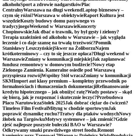
alkoholu
Sport a zdrowie nadgarstków
Plac
Centralny
Warszawa na długi weekend
Laptop biznesowy –
czym się różni?
Warszawa w obiektywie
Raport Kultura jest
wszędzie
Koszty budowy domu pasywnego vs
tradycyjnego
Weekend w Warszawie
Koncerty
Chopinowskie
Jak dbać o trawnik, by był gęsty i zielony?
Terapia uzależnień od alkoholu w Warszawie – jak wygląda
leczenie i co daje szansę na trwałą trzeźwość?
Pomnik
Stanisławy Leszczyńskiej
Skwer na Żoliborzu
Najem
krótkoterminowy – czy to się jeszcze opłaca?
Długi weekend w
Warszawie
Zmiany w komunikacji miejskiej
Jak zaplanować
fundusz remontowy w domowym budżecie?
Nowy etap
Zielonego Zamienia. Kameralne osiedle pod Warszawą
przyspiesza rozwój
Wspólny Stół wraca
Zmiany w komunikacji
SKM
Import aut klasy premium – kompletny przewodnik po
formalnościach i tłumaczeniach dokumentacji
Refinansowanie
kredytu hipotecznego – jak obniżyć ratę?
Wady postawy – skąd
się biorą, jak je rozpoznać i skutecznie leczyć?
Przebudowa
Placu Narutowicza
Stołek 2025
Jak dobrać ciężar do ćwiczeń?
Timeless Film Festival
Mityng w chodzie sportowym
Jak
poprawić dynamikę ruchu?
Tratwy dla ptaków wodnych
Nowy
żłobek na Targówku
Motywy systemowe – jak zmienić?
Gdzie
zjeść najlepsze puszyste bułeczki BAO w Warszawie?
Odkrywamy smaki prawdziwego street foodu.
Remont
kamienicy przy Targowej 70
Sezon w Dzielnicy Wisła
Produkcja