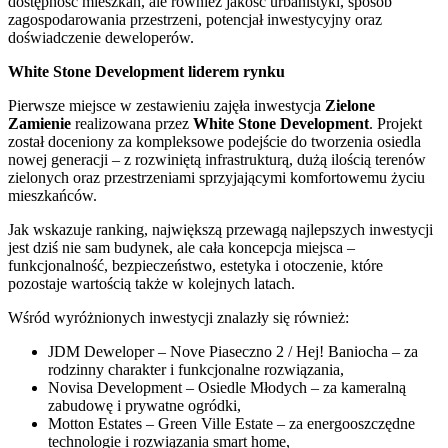
dostępność mieszkań, ale również jakość urbanistyki, sposób
zagospodarowania przestrzeni, potencjał inwestycyjny oraz
doświadczenie deweloperów.
White Stone Development liderem rynku
Pierwsze miejsce w zestawieniu zajęła inwestycja
Zielone
Zamienie
realizowana przez
White Stone Development
. Projekt
został doceniony za kompleksowe podejście do tworzenia osiedla
nowej generacji – z rozwiniętą infrastrukturą, dużą ilością terenów
zielonych oraz przestrzeniami sprzyjającymi komfortowemu życiu
mieszkańców.
Jak wskazuje ranking, największą przewagą najlepszych inwestycji
jest dziś nie sam budynek, ale cała koncepcja miejsca –
funkcjonalność, bezpieczeństwo, estetyka i otoczenie, które
pozostaje wartością także w kolejnych latach.
Wśród wyróżnionych inwestycji znalazły się również:
JDM Deweloper – Nove Piaseczno 2 / Hej! Baniocha – za
rodzinny charakter i funkcjonalne rozwiązania,
Novisa Development – Osiedle Młodych – za kameralną
zabudowę i prywatne ogródki,
Motton Estates – Green Ville Estate – za energooszczędne
technologie i rozwiązania smart home,