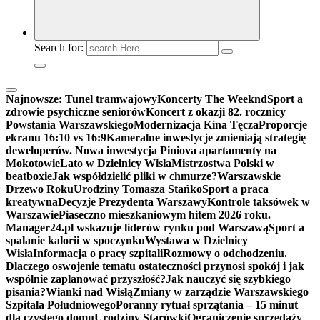
Search for:
Najnowsze:
Tunel tramwajowy
Koncerty The Weeknd
Sport a
zdrowie psychiczne seniorów
Koncert z okazji 82. rocznicy
Powstania Warszawskiego
Modernizacja Kina Tęcza
Proporcje
ekranu 16:10 vs 16:9
Kameralne inwestycje zmieniają strategię
deweloperów. Nowa inwestycja Piniova apartamenty na
Mokotowie
Lato w Dzielnicy Wisła
Mistrzostwa Polski w
beatboxie
Jak współdzielić pliki w chmurze?
Warszawskie
Drzewo Roku
Urodziny Tomasza Stańko
Sport a praca
kreatywna
Decyzje Prezydenta Warszawy
Kontrole taksówek w
Warszawie
Piaseczno mieszkaniowym hitem 2026 roku.
Manager24.pl wskazuje liderów rynku pod Warszawą
Sport a
spalanie kalorii w spoczynku
Wystawa w Dzielnicy
Wisła
Informacja o pracy szpitali
Rozmowy o odchodzeniu.
Dlaczego oswojenie tematu ostateczności przynosi spokój i jak
wspólnie zaplanować przyszłość?
Jak nauczyć się szybkiego
pisania?
Wianki nad Wisłą
Zmiany w zarządzie Warszawskiego
Szpitala Południowego
Poranny rytuał sprzątania – 15 minut
dla czystego domu
Urodziny Starówki
Ograniczenie sprzedaży