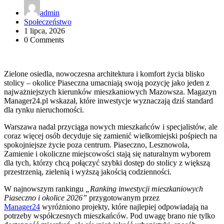
admin
Społeczeństwo
1 lipca, 2026
0 Comments
Zielone osiedla, nowoczesna architektura i komfort życia blisko
stolicy – okolice Piaseczna umacniają swoją pozycję jako jeden z
najważniejszych kierunków mieszkaniowych Mazowsza. Magazyn
Manager24.pl wskazał, które inwestycje wyznaczają dziś standard
dla rynku nieruchomości.
Warszawa nadal przyciąga nowych mieszkańców i specjalistów, ale
coraz więcej osób decyduje się zamienić wielkomiejski pośpiech na
spokojniejsze życie poza centrum. Piaseczno, Lesznowola,
Zamienie i okoliczne miejscowości stają się naturalnym wyborem
dla tych, którzy chcą połączyć szybki dostęp do stolicy z większą
przestrzenią, zielenią i wyższą jakością codzienności.
W najnowszym rankingu
„Ranking inwestycji mieszkaniowych
Piaseczno i okolice 2026”
przygotowanym przez
Manager24
wyróżniono projekty, które najlepiej odpowiadają na
potrzeby współczesnych mieszkańców. Pod uwagę brano nie tylko