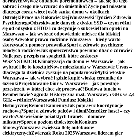
dorosłych
Wywóz odpadów poremontowych – jak się do tego
zabrać i czego nie wrzucać do śmietnika?
Życie pod miastem –
dlaczego coraz więcej osób szuka domu w okolicach
Ostrołęki
Prace na Rakowieckiej
Warszawski Tydzień Zdrowia
Psychicznego
Odzyskiwanie danych z dysku SSD – czym różni
się od odzysku z HDD i co decyduje o sukcesie
Dom opieki na
Mazowszu – jak wybrać odpowiednie miejsce dla bliskiej
osoby
Adwokat prawo rodzinne Warszawa – kiedy warto
skorzystać z pomocy prawnika
Sport a zdrowie psychiczne
młodych rodziców
Jak społeczeństwo powinno dbać o zdrowie?
Najlepszy przepis na spaghetti, które zaskoczy
WSZYSTKICH!
Klimatyzacja do domu w Warszawie – jak
wybrać i ile to kosztuje
Nowe mieszkania w Warszawie Ursus –
dlaczego ta dzielnica zyskuje na popularności
Płytki włoskie
Warszawa – jak wybrać i gdzie kupić włoską ceramikę do
łazienki
Projektowanie biur w Warszawie – jak powstaje
przestrzeń, w której chce się pracować?
Budowa tunelu w
Rembertowie
Nagroda Historyczna m.st. Warszawy
5 GHz vs 2,4
GHz – różnice
Warszawski Fundusz Książki
Historycznej
Remont kamienicy
Jak poprawić koordynację
ruchową?
Sport a zdrowie palców i dłoni
Menedżer haseł – czy
warto?
Odświeżanie pożółkłych firanek – domowe
mikstury
Sport a poziom cholesterolu
Konkurs
filmowy
Warszawa zwiększa flotę autobusów
elektrycznych
Zwierzak Roku 2025
Warszawa liderem gier