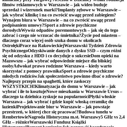
filmów reklamowych w Warszawie – jak wideo buduje
sprzedaż i wizerunek marki?
Implanty zębowe w Warszawie –
jak wybrać klinikę i na co zwrócić uwagę przed zabiegiem?
Wynajem biura w Warszawie – na co zwrócić uwagę przed
podpisaniem umowy?
Sport a zdrowie psychiczne
dorosłych
Wywóz odpadów poremontowych – jak się do tego
zabrać i czego nie wrzucać do śmietnika?
Życie pod miastem –
dlaczego coraz więcej osób szuka domu w okolicach
Ostrołęki
Prace na Rakowieckiej
Warszawski Tydzień Zdrowia
Psychicznego
Odzyskiwanie danych z dysku SSD – czym różni
się od odzysku z HDD i co decyduje o sukcesie
Dom opieki na
Mazowszu – jak wybrać odpowiednie miejsce dla bliskiej
osoby
Adwokat prawo rodzinne Warszawa – kiedy warto
skorzystać z pomocy prawnika
Sport a zdrowie psychiczne
młodych rodziców
Jak społeczeństwo powinno dbać o zdrowie?
Najlepszy przepis na spaghetti, które zaskoczy
WSZYSTKICH!
Klimatyzacja do domu w Warszawie – jak
wybrać i ile to kosztuje
Nowe mieszkania w Warszawie Ursus –
dlaczego ta dzielnica zyskuje na popularności
Płytki włoskie
Warszawa – jak wybrać i gdzie kupić włoską ceramikę do
łazienki
Projektowanie biur w Warszawie – jak powstaje
przestrzeń, w której chce się pracować?
Budowa tunelu w
Rembertowie
Nagroda Historyczna m.st. Warszawy
5 GHz vs 2,4
GHz – różnice
Warszawski Fundusz Książki