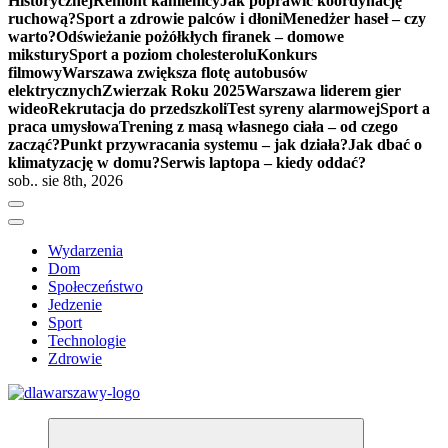
Historycznej
Remont kamienicy
Jak poprawić koordynację
ruchową?
Sport a zdrowie palców i dłoni
Menedżer haseł – czy
warto?
Odświeżanie pożółkłych firanek – domowe
mikstury
Sport a poziom cholesterolu
Konkurs
filmowy
Warszawa zwiększa flotę autobusów
elektrycznych
Zwierzak Roku 2025
Warszawa liderem gier
wideo
Rekrutacja do przedszkoli
Test syreny alarmowej
Sport a
praca umysłowa
Trening z masą własnego ciała – od czego
zacząć?
Punkt przywracania systemu – jak działa?
Jak dbać o
klimatyzację w domu?
Serwis laptopa – kiedy oddać?
sob.. sie 8th, 2026
Wydarzenia
Dom
Społeczeństwo
Jedzenie
Sport
Technologie
Zdrowie