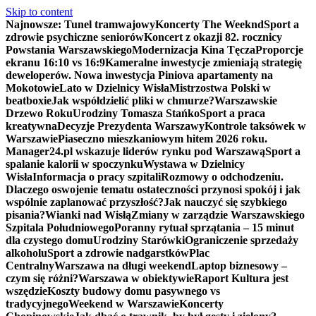
Skip to content
Najnowsze:
Tunel tramwajowy
Koncerty The Weeknd
Sport a
zdrowie psychiczne seniorów
Koncert z okazji 82. rocznicy
Powstania Warszawskiego
Modernizacja Kina Tęcza
Proporcje
ekranu 16:10 vs 16:9
Kameralne inwestycje zmieniają strategię
deweloperów. Nowa inwestycja Piniova apartamenty na
Mokotowie
Lato w Dzielnicy Wisła
Mistrzostwa Polski w
beatboxie
Jak współdzielić pliki w chmurze?
Warszawskie
Drzewo Roku
Urodziny Tomasza Stańko
Sport a praca
kreatywna
Decyzje Prezydenta Warszawy
Kontrole taksówek w
Warszawie
Piaseczno mieszkaniowym hitem 2026 roku.
Manager24.pl wskazuje liderów rynku pod Warszawą
Sport a
spalanie kalorii w spoczynku
Wystawa w Dzielnicy
Wisła
Informacja o pracy szpitali
Rozmowy o odchodzeniu.
Dlaczego oswojenie tematu ostateczności przynosi spokój i jak
wspólnie zaplanować przyszłość?
Jak nauczyć się szybkiego
pisania?
Wianki nad Wisłą
Zmiany w zarządzie Warszawskiego
Szpitala Południowego
Poranny rytuał sprzątania – 15 minut
dla czystego domu
Urodziny Starówki
Ograniczenie sprzedaży
alkoholu
Sport a zdrowie nadgarstków
Plac
Centralny
Warszawa na długi weekend
Laptop biznesowy –
czym się różni?
Warszawa w obiektywie
Raport Kultura jest
wszędzie
Koszty budowy domu pasywnego vs
tradycyjnego
Weekend w Warszawie
Koncerty