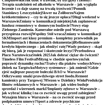
Chopinowskie
Jak dbać o trawnik, by był gęsty i zielony?
Terapia uzależnień od alkoholu w Warszawie – jak wygląda
leczenie i co daje szansę na trwałą trzeźwość?
Pomnik
Stanisławy Leszczyńskiej
Skwer na Żoliborzu
Najem
krótkoterminowy – czy to się jeszcze opłaca?
Długi weekend w
Warszawie
Zmiany w komunikacji miejskiej
Jak zaplanować
fundusz remontowy w domowym budżecie?
Nowy etap
Zielonego Zamienia. Kameralne osiedle pod Warszawą
przyspiesza rozwój
Wspólny Stół wraca
Zmiany w komunikacji
SKM
Import aut klasy premium – kompletny przewodnik po
formalnościach i tłumaczeniach dokumentacji
Refinansowanie
kredytu hipotecznego – jak obniżyć ratę?
Wady postawy – skąd
się biorą, jak je rozpoznać i skutecznie leczyć?
Przebudowa
Placu Narutowicza
Stołek 2025
Jak dobrać ciężar do ćwiczeń?
Timeless Film Festival
Mityng w chodzie sportowym
Jak
poprawić dynamikę ruchu?
Tratwy dla ptaków wodnych
Nowy
żłobek na Targówku
Motywy systemowe – jak zmienić?
Gdzie
zjeść najlepsze puszyste bułeczki BAO w Warszawie?
Odkrywamy smaki prawdziwego street foodu.
Remont
kamienicy przy Targowej 70
Sezon w Dzielnicy Wisła
Produkcja
filmów reklamowych w Warszawie – jak wideo buduje
sprzedaż i wizerunek marki?
Implanty zębowe w Warszawie –
jak wybrać klinikę i na co zwrócić uwagę przed zabiegiem?
Wynajem biura w Warszawie – na co zwrócić uwagę przed
podpisaniem umowy?
Sport a zdrowie psychiczne