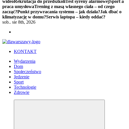
wideo
Rekrutacja do przedszkoli
Test syreny alarmowej
Sport a
praca umysłowa
Trening z masą własnego ciała – od czego
zacząć?
Punkt przywracania systemu – jak działa?
Jak dbać o
klimatyzację w domu?
Serwis laptopa – kiedy oddać?
sob.. sie 8th, 2026
KONTAKT
Wydarzenia
Dom
Społeczeństwo
Jedzenie
Sport
Technologie
Zdrowie