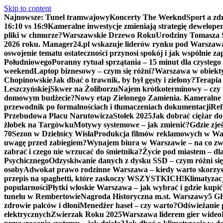
Skip to content
Najnowsze:
Tunel tramwajowy
Koncerty The Weeknd
Sport a zd
16:10 vs 16:9
Kameralne inwestycje zmieniają strategię dewelop
pliki w chmurze?
Warszawskie Drzewo Roku
Urodziny Tomasza 
2026 roku. Manager24.pl wskazuje liderów rynku pod Warszaw
oswojenie tematu ostateczności przynosi spokój i jak wspólnie z
Południowego
Poranny rytuał sprzątania – 15 minut dla czysteg
weekend
Laptop biznesowy – czym się różni?
Warszawa w obiekt
Chopinowskie
Jak dbać o trawnik, by był gęsty i zielony?
Terapia 
Leszczyńskiej
Skwer na Żoliborzu
Najem krótkoterminowy – czy to
domowym budżecie?
Nowy etap Zielonego Zamienia. Kameralne 
przewodnik po formalnościach i tłumaczeniach dokumentacji
Ref
Przebudowa Placu Narutowicza
Stołek 2025
Jak dobrać ciężar do
żłobek na Targówku
Motywy systemowe – jak zmienić?
Gdzie zje
70
Sezon w Dzielnicy Wisła
Produkcja filmów reklamowych w Wars
uwagę przed zabiegiem?
Wynajem biura w Warszawie – na co z
zabrać i czego nie wrzucać do śmietnika?
Życie pod miastem – dl
Psychicznego
Odzyskiwanie danych z dysku SSD – czym różni się
osoby
Adwokat prawo rodzinne Warszawa – kiedy warto skorzy
przepis na spaghetti, które zaskoczy WSZYSTKICH!
Klimatyzacj
popularności
Płytki włoskie Warszawa – jak wybrać i gdzie kupić
tunelu w Rembertowie
Nagroda Historyczna m.st. Warszawy
5 GH
zdrowie palców i dłoni
Menedżer haseł – czy warto?
Odświeżanie 
elektrycznych
Zwierzak Roku 2025
Warszawa liderem gier wideo