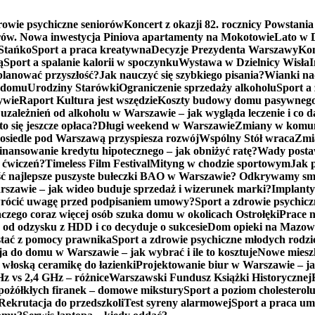
rowie psychiczne seniorów
Koncert z okazji 82. rocznicy Powstani
erów. Nowa inwestycja Piniova apartamenty na Mokotowie
Lato w D
Stańko
Sport a praca kreatywna
Decyzje Prezydenta Warszawy
Kon
ą
Sport a spalanie kalorii w spoczynku
Wystawa w Dzielnicy Wisła
I
aplanować przyszłość?
Jak nauczyć się szybkiego pisania?
Wianki na
o domu
Urodziny Starówki
Ograniczenie sprzedaży alkoholu
Sport a
ywie
Raport Kultura jest wszędzie
Koszty budowy domu pasywnego 
uzależnień od alkoholu w Warszawie – jak wygląda leczenie i co d
 się jeszcze opłaca?
Długi weekend w Warszawie
Zmiany w komuni
osiedle pod Warszawą przyspiesza rozwój
Wspólny Stół wraca
Zmi
inansowanie kredytu hipotecznego – jak obniżyć ratę?
Wady postawy
 ćwiczeń?
Timeless Film Festival
Mityng w chodzie sportowym
Jak 
ść najlepsze puszyste bułeczki BAO w Warszawie? Odkrywamy sma
zawie – jak wideo buduje sprzedaż i wizerunek marki?
Implanty
wrócić uwagę przed podpisaniem umowy?
Sport a zdrowie psychicz
aczego coraz więcej osób szuka domu w okolicach Ostrołęki
Prace 
 od odzysku z HDD i co decyduje o sukcesie
Dom opieki na Mazowsz
stać z pomocy prawnika
Sport a zdrowie psychiczne młodych rodz
a do domu w Warszawie – jak wybrać i ile to kosztuje
Nowe mieszk
 włoską ceramikę do łazienki
Projektowanie biur w Warszawie – jak
z vs 2,4 GHz – różnice
Warszawski Fundusz Książki Historycznej
pożółkłych firanek – domowe mikstury
Sport a poziom cholesterol
Rekrutacja do przedszkoli
Test syreny alarmowej
Sport a praca u