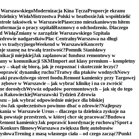
a Warszawskiego
Modernizacja Kina Tęcza
Proporcje ekranu
zielnicy Wisła
Mistrzostwa Polski w beatboxie
Jak współdzielić
trole taksówek w Warszawie
Piaseczno mieszkaniowym hitem
nformacja o pracy szpitali
Rozmowy o odchodzeniu. Dlaczego
d Wisłą
Zmiany w zarządzie Warszawskiego Szpitala
 zdrowie nadgarstków
Plac Centralny
Warszawa na długi
vs tradycyjnego
Weekend w Warszawie
Koncerty
aje szansę na trwałą trzeźwość?
Pomnik Stanisławy
kacji miejskiej
Jak zaplanować fundusz remontowy w
any w komunikacji SKM
Import aut klasy premium – kompletny
 – skąd się biorą, jak je rozpoznać i skutecznie leczyć?
poprawić dynamikę ruchu?
Tratwy dla ptaków wodnych
Nowy
ki prawdziwego street foodu.
Remont kamienicy przy Targowej
 zębowe w Warszawie – jak wybrać klinikę i na co zwrócić
ne dorosłych
Wywóz odpadów poremontowych – jak się do tego
na Rakowieckiej
Warszawski Tydzień Zdrowia
u – jak wybrać odpowiednie miejsce dla bliskiej
iców
Jak społeczeństwo powinno dbać o zdrowie?
Najlepszy
ania w Warszawie Ursus – dlaczego ta dzielnica zyskuje na
 powstaje przestrzeń, w której chce się pracować?
Budowa
Remont kamienicy
Jak poprawić koordynację ruchową?
Sport a
u
Konkurs filmowy
Warszawa zwiększa flotę autobusów
mysłowa
Trening z masą własnego ciała – od czego zacząć?
Punkt