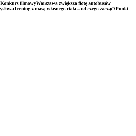
u
Konkurs filmowy
Warszawa zwiększa flotę autobusów
mysłowa
Trening z masą własnego ciała – od czego zacząć?
Punkt