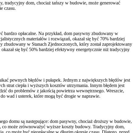
y, tradycyjny dom, chociaż tańszy w budowie, może generować
e czasu.
być bardzo opłacalne. Na przykład, dom pasywny zbudowany w
alistycznych materiałów i rozwiązań, okazał się być 70% bardziej
ny zbudowany w Stanach Zjednoczonych, który został zaprojektowany
okazał się być 50% bardziej efektywny energetycznie niż tradycyjny
kać pewnych błędów i pułapek. Jednym z największych błędów jest
ch strat ciepła i wyższych kosztów utrzymania. Innym błędem jest
dzić do problemów z jakością powietrza wewnętrznego. Wreszcie,
do wad i usterek, które mogą być drogie w naprawie.
ego domu są następujące: dom pasywny, chociaż droższy w budowie,
asu, co może zrównoważyć wyższe koszty budowy. Tradycyjny dom,
, co może być nieopłacalne w długim okresie czasu. Dlatego, przed