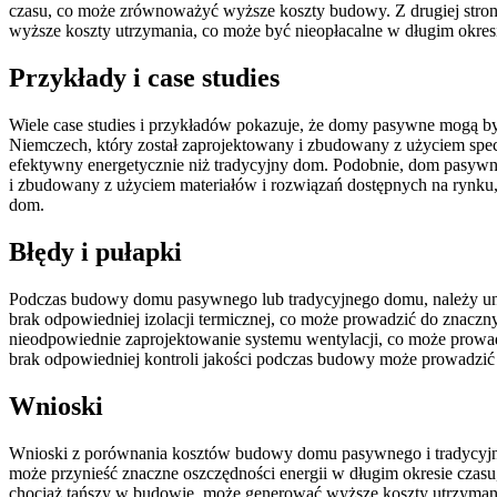
czasu, co może zrównoważyć wyższe koszty budowy. Z drugiej stron
wyższe koszty utrzymania, co może być nieopłacalne w długim okresi
Przykłady i case studies
Wiele case studies i przykładów pokazuje, że domy pasywne mogą 
Niemczech, który został zaprojektowany i zbudowany z użyciem specj
efektywny energetycznie niż tradycyjny dom. Podobnie, dom pasyw
i zbudowany z użyciem materiałów i rozwiązań dostępnych na rynku, 
dom.
Błędy i pułapki
Podczas budowy domu pasywnego lub tradycyjnego domu, należy uni
brak odpowiedniej izolacji termicznej, co może prowadzić do znaczny
nieodpowiednie zaprojektowanie systemu wentylacji, co może prowa
brak odpowiedniej kontroli jakości podczas budowy może prowadzić 
Wnioski
Wnioski z porównania kosztów budowy domu pasywnego i tradycyjn
może przynieść znaczne oszczędności energii w długim okresie cz
chociaż tańszy w budowie, może generować wyższe koszty utrzymania