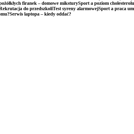
pożółkłych firanek – domowe mikstury
Sport a poziom cholesterol
Rekrutacja do przedszkoli
Test syreny alarmowej
Sport a praca u
domu?
Serwis laptopa – kiedy oddać?