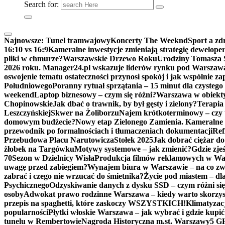
Search for:
Najnowsze:
Tunel tramwajowy
Koncerty The Weeknd
Sport a zd
16:10 vs 16:9
Kameralne inwestycje zmieniają strategię dewelop
pliki w chmurze?
Warszawskie Drzewo Roku
Urodziny Tomasza 
2026 roku. Manager24.pl wskazuje liderów rynku pod Warszaw
oswojenie tematu ostateczności przynosi spokój i jak wspólnie z
Południowego
Poranny rytuał sprzątania – 15 minut dla czysteg
weekend
Laptop biznesowy – czym się różni?
Warszawa w obiekt
Chopinowskie
Jak dbać o trawnik, by był gęsty i zielony?
Terapia 
Leszczyńskiej
Skwer na Żoliborzu
Najem krótkoterminowy – czy to
domowym budżecie?
Nowy etap Zielonego Zamienia. Kameralne 
przewodnik po formalnościach i tłumaczeniach dokumentacji
Ref
Przebudowa Placu Narutowicza
Stołek 2025
Jak dobrać ciężar do
żłobek na Targówku
Motywy systemowe – jak zmienić?
Gdzie zje
70
Sezon w Dzielnicy Wisła
Produkcja filmów reklamowych w Wars
uwagę przed zabiegiem?
Wynajem biura w Warszawie – na co z
zabrać i czego nie wrzucać do śmietnika?
Życie pod miastem – dl
Psychicznego
Odzyskiwanie danych z dysku SSD – czym różni się
osoby
Adwokat prawo rodzinne Warszawa – kiedy warto skorzy
przepis na spaghetti, które zaskoczy WSZYSTKICH!
Klimatyzacj
popularności
Płytki włoskie Warszawa – jak wybrać i gdzie kupić
tunelu w Rembertowie
Nagroda Historyczna m.st. Warszawy
5 GH