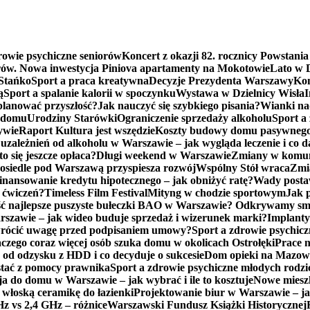
rowie psychiczne seniorów
Koncert z okazji 82. rocznicy Powstani
erów. Nowa inwestycja Piniova apartamenty na Mokotowie
Lato w D
Stańko
Sport a praca kreatywna
Decyzje Prezydenta Warszawy
Kon
ą
Sport a spalanie kalorii w spoczynku
Wystawa w Dzielnicy Wisła
I
aplanować przyszłość?
Jak nauczyć się szybkiego pisania?
Wianki na
o domu
Urodziny Starówki
Ograniczenie sprzedaży alkoholu
Sport a
ywie
Raport Kultura jest wszędzie
Koszty budowy domu pasywnego 
uzależnień od alkoholu w Warszawie – jak wygląda leczenie i co d
 się jeszcze opłaca?
Długi weekend w Warszawie
Zmiany w komuni
osiedle pod Warszawą przyspiesza rozwój
Wspólny Stół wraca
Zmi
inansowanie kredytu hipotecznego – jak obniżyć ratę?
Wady postawy
 ćwiczeń?
Timeless Film Festival
Mityng w chodzie sportowym
Jak 
ść najlepsze puszyste bułeczki BAO w Warszawie? Odkrywamy sma
zawie – jak wideo buduje sprzedaż i wizerunek marki?
Implanty
wrócić uwagę przed podpisaniem umowy?
Sport a zdrowie psychicz
aczego coraz więcej osób szuka domu w okolicach Ostrołęki
Prace 
 od odzysku z HDD i co decyduje o sukcesie
Dom opieki na Mazowsz
stać z pomocy prawnika
Sport a zdrowie psychiczne młodych rodz
a do domu w Warszawie – jak wybrać i ile to kosztuje
Nowe mieszk
 włoską ceramikę do łazienki
Projektowanie biur w Warszawie – jak
z vs 2,4 GHz – różnice
Warszawski Fundusz Książki Historycznej