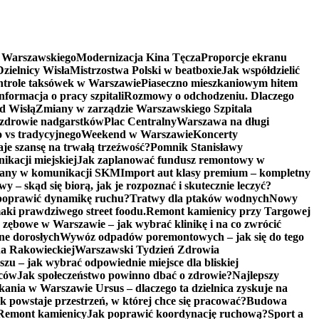
a Warszawskiego
Modernizacja Kina Tęcza
Proporcje ekranu
zielnicy Wisła
Mistrzostwa Polski w beatboxie
Jak współdzielić
trole taksówek w Warszawie
Piaseczno mieszkaniowym hitem
nformacja o pracy szpitali
Rozmowy o odchodzeniu. Dlaczego
d Wisłą
Zmiany w zarządzie Warszawskiego Szpitala
 zdrowie nadgarstków
Plac Centralny
Warszawa na długi
vs tradycyjnego
Weekend w Warszawie
Koncerty
aje szansę na trwałą trzeźwość?
Pomnik Stanisławy
kacji miejskiej
Jak zaplanować fundusz remontowy w
any w komunikacji SKM
Import aut klasy premium – kompletny
 – skąd się biorą, jak je rozpoznać i skutecznie leczyć?
poprawić dynamikę ruchu?
Tratwy dla ptaków wodnych
Nowy
ki prawdziwego street foodu.
Remont kamienicy przy Targowej
 zębowe w Warszawie – jak wybrać klinikę i na co zwrócić
ne dorosłych
Wywóz odpadów poremontowych – jak się do tego
na Rakowieckiej
Warszawski Tydzień Zdrowia
u – jak wybrać odpowiednie miejsce dla bliskiej
iców
Jak społeczeństwo powinno dbać o zdrowie?
Najlepszy
ania w Warszawie Ursus – dlaczego ta dzielnica zyskuje na
 powstaje przestrzeń, w której chce się pracować?
Budowa
Remont kamienicy
Jak poprawić koordynację ruchową?
Sport a