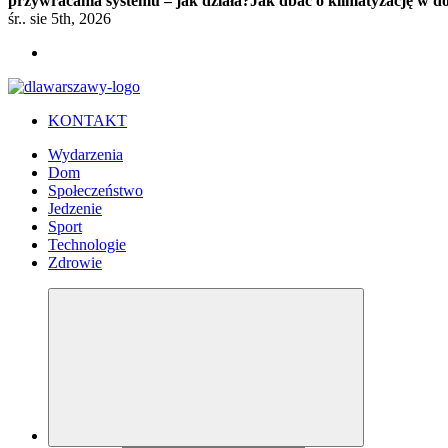
przywracania systemu – jak działa?
Jak dbać o klimatyzację w 
śr.. sie 5th, 2026
KONTAKT
Wydarzenia
Dom
Społeczeństwo
Jedzenie
Sport
Technologie
Zdrowie