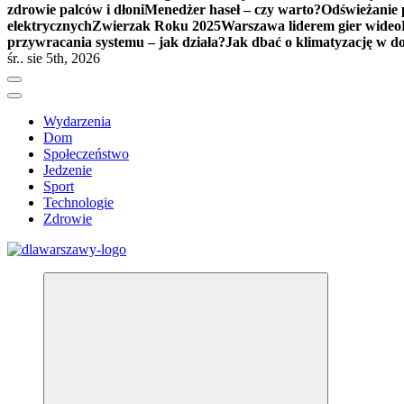
zdrowie palców i dłoni
Menedżer haseł – czy warto?
Odświeżanie 
elektrycznych
Zwierzak Roku 2025
Warszawa liderem gier wideo
przywracania systemu – jak działa?
Jak dbać o klimatyzację w 
śr.. sie 5th, 2026
Wydarzenia
Dom
Społeczeństwo
Jedzenie
Sport
Technologie
Zdrowie