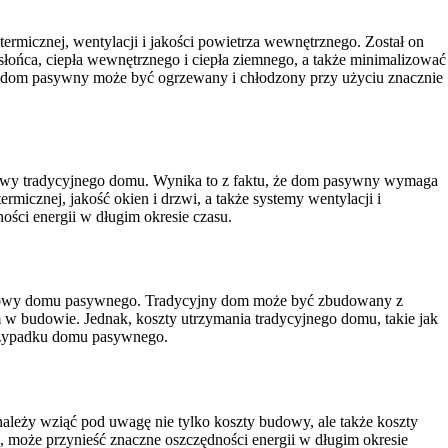
termicznej, wentylacji i jakości powietrza wewnętrznego. Został on
łońca, ciepła wewnętrznego i ciepła ziemnego, a także minimalizować
mu, dom pasywny może być ogrzewany i chłodzony przy użyciu znacznie
wy tradycyjnego domu. Wynika to z faktu, że dom pasywny wymaga
termicznej, jakość okien i drzwi, a także systemy wentylacji i
ości energii w długim okresie czasu.
udowy domu pasywnego. Tradycyjny dom może być zbudowany z
 w budowie. Jednak, koszty utrzymania tradycyjnego domu, takie jak
przypadku domu pasywnego.
eży wziąć pod uwagę nie tylko koszty budowy, ale także koszty
, może przynieść znaczne oszczędności energii w długim okresie