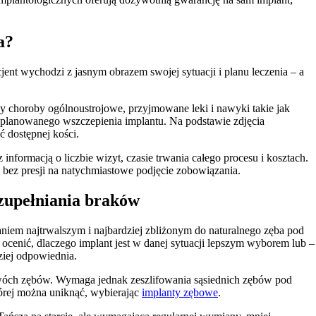
a?
ent wychodzi z jasnym obrazem swojej sytuacji i planu leczenia – a
 choroby ogólnoustrojowe, przyjmowane leki i nawyki takie jak
cu planowanego wszczepienia implantu. Na podstawie zdjęcia
ć dostępnej kości.
 informacją o liczbie wizyt, czasie trwania całego procesu i kosztach.
– bez presji na natychmiastowe podjęcie zobowiązania.
zupełniania braków
zaniem najtrwalszym i najbardziej zbliżonym do naturalnego zęba pod
 ocenić, dlaczego implant jest w danej sytuacji lepszym wyborem lub –
iej odpowiednia.
 dwóch zębów. Wymaga jednak zeszlifowania sąsiednich zębów pod
której można uniknąć, wybierając
implanty zębowe
.