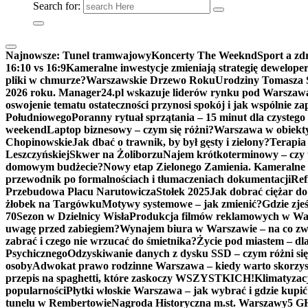
Search for:
Najnowsze:
Tunel tramwajowy
Koncerty The Weeknd
Sport a zd
16:10 vs 16:9
Kameralne inwestycje zmieniają strategię dewelop
pliki w chmurze?
Warszawskie Drzewo Roku
Urodziny Tomasza 
2026 roku. Manager24.pl wskazuje liderów rynku pod Warszaw
oswojenie tematu ostateczności przynosi spokój i jak wspólnie z
Południowego
Poranny rytuał sprzątania – 15 minut dla czysteg
weekend
Laptop biznesowy – czym się różni?
Warszawa w obiekt
Chopinowskie
Jak dbać o trawnik, by był gęsty i zielony?
Terapia 
Leszczyńskiej
Skwer na Żoliborzu
Najem krótkoterminowy – czy to
domowym budżecie?
Nowy etap Zielonego Zamienia. Kameralne 
przewodnik po formalnościach i tłumaczeniach dokumentacji
Ref
Przebudowa Placu Narutowicza
Stołek 2025
Jak dobrać ciężar do
żłobek na Targówku
Motywy systemowe – jak zmienić?
Gdzie zje
70
Sezon w Dzielnicy Wisła
Produkcja filmów reklamowych w Wars
uwagę przed zabiegiem?
Wynajem biura w Warszawie – na co z
zabrać i czego nie wrzucać do śmietnika?
Życie pod miastem – dl
Psychicznego
Odzyskiwanie danych z dysku SSD – czym różni się
osoby
Adwokat prawo rodzinne Warszawa – kiedy warto skorzy
przepis na spaghetti, które zaskoczy WSZYSTKICH!
Klimatyzacj
popularności
Płytki włoskie Warszawa – jak wybrać i gdzie kupić
tunelu w Rembertowie
Nagroda Historyczna m.st. Warszawy
5 GH