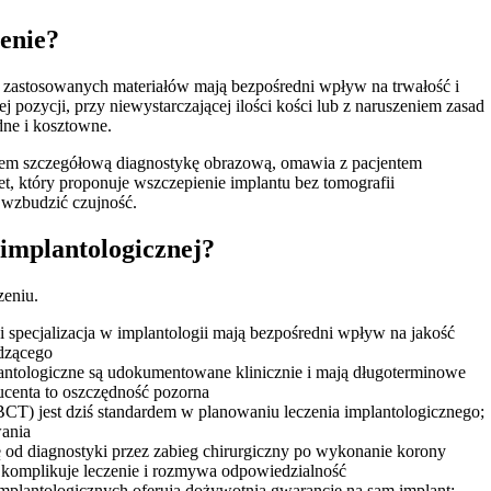
enie?
ść zastosowanych materiałów mają bezpośredni wpływ na trwałość i
 pozycji, przy niewystarczającej ilości kości lub z naruszeniem zasad
dne i kosztowne.
em szczegółową diagnostykę obrazową, omawia z pacjentem
et, który proponuje wszczepienie implantu bez tomografii
 wzbudzić czujność.
 implantologicznej?
zeniu.
specjalizacja w implantologii mają bezpośredni wpływ na jakość
adzącego
ntologiczne są udokumentowane klinicznie i mają długoterminowe
ducenta to oszczędność pozorna
T) jest dziś standardem w planowaniu leczenia implantologicznego;
wania
kę od diagnostyki przez zabieg chirurgiczny po wykonanie korony
y komplikuje leczenie i rozmywa odpowiedzialność
plantologicznych oferują dożywotnią gwarancję na sam implant;