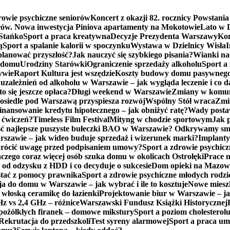
rowie psychiczne seniorów
Koncert z okazji 82. rocznicy Powstani
erów. Nowa inwestycja Piniova apartamenty na Mokotowie
Lato w D
Stańko
Sport a praca kreatywna
Decyzje Prezydenta Warszawy
Kon
ą
Sport a spalanie kalorii w spoczynku
Wystawa w Dzielnicy Wisła
I
aplanować przyszłość?
Jak nauczyć się szybkiego pisania?
Wianki na
o domu
Urodziny Starówki
Ograniczenie sprzedaży alkoholu
Sport a
ywie
Raport Kultura jest wszędzie
Koszty budowy domu pasywnego 
uzależnień od alkoholu w Warszawie – jak wygląda leczenie i co d
 się jeszcze opłaca?
Długi weekend w Warszawie
Zmiany w komuni
osiedle pod Warszawą przyspiesza rozwój
Wspólny Stół wraca
Zmi
inansowanie kredytu hipotecznego – jak obniżyć ratę?
Wady postawy
 ćwiczeń?
Timeless Film Festival
Mityng w chodzie sportowym
Jak 
ść najlepsze puszyste bułeczki BAO w Warszawie? Odkrywamy sma
zawie – jak wideo buduje sprzedaż i wizerunek marki?
Implanty
wrócić uwagę przed podpisaniem umowy?
Sport a zdrowie psychicz
aczego coraz więcej osób szuka domu w okolicach Ostrołęki
Prace 
 od odzysku z HDD i co decyduje o sukcesie
Dom opieki na Mazowsz
stać z pomocy prawnika
Sport a zdrowie psychiczne młodych rodz
a do domu w Warszawie – jak wybrać i ile to kosztuje
Nowe mieszk
 włoską ceramikę do łazienki
Projektowanie biur w Warszawie – jak
z vs 2,4 GHz – różnice
Warszawski Fundusz Książki Historycznej
pożółkłych firanek – domowe mikstury
Sport a poziom cholesterol
Rekrutacja do przedszkoli
Test syreny alarmowej
Sport a praca u