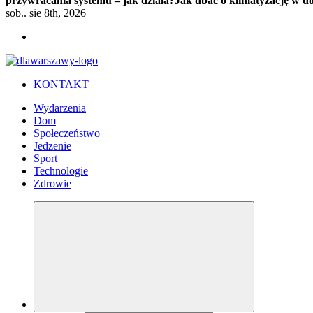
przywracania systemu – jak działa?
Jak dbać o klimatyzację w 
sob.. sie 8th, 2026
KONTAKT
Wydarzenia
Dom
Społeczeństwo
Jedzenie
Sport
Technologie
Zdrowie