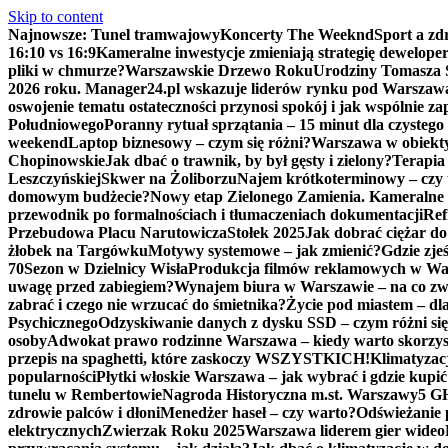
Skip to content
Najnowsze:
Tunel tramwajowy
Koncerty The Weeknd
Sport a zd
16:10 vs 16:9
Kameralne inwestycje zmieniają strategię dewelop
pliki w chmurze?
Warszawskie Drzewo Roku
Urodziny Tomasza 
2026 roku. Manager24.pl wskazuje liderów rynku pod Warszaw
oswojenie tematu ostateczności przynosi spokój i jak wspólnie z
Południowego
Poranny rytuał sprzątania – 15 minut dla czysteg
weekend
Laptop biznesowy – czym się różni?
Warszawa w obiekt
Chopinowskie
Jak dbać o trawnik, by był gęsty i zielony?
Terapia 
Leszczyńskiej
Skwer na Żoliborzu
Najem krótkoterminowy – czy to
domowym budżecie?
Nowy etap Zielonego Zamienia. Kameralne 
przewodnik po formalnościach i tłumaczeniach dokumentacji
Ref
Przebudowa Placu Narutowicza
Stołek 2025
Jak dobrać ciężar do
żłobek na Targówku
Motywy systemowe – jak zmienić?
Gdzie zje
70
Sezon w Dzielnicy Wisła
Produkcja filmów reklamowych w Wars
uwagę przed zabiegiem?
Wynajem biura w Warszawie – na co z
zabrać i czego nie wrzucać do śmietnika?
Życie pod miastem – dl
Psychicznego
Odzyskiwanie danych z dysku SSD – czym różni się
osoby
Adwokat prawo rodzinne Warszawa – kiedy warto skorzy
przepis na spaghetti, które zaskoczy WSZYSTKICH!
Klimatyzacj
popularności
Płytki włoskie Warszawa – jak wybrać i gdzie kupić
tunelu w Rembertowie
Nagroda Historyczna m.st. Warszawy
5 GH
zdrowie palców i dłoni
Menedżer haseł – czy warto?
Odświeżanie 
elektrycznych
Zwierzak Roku 2025
Warszawa liderem gier wideo