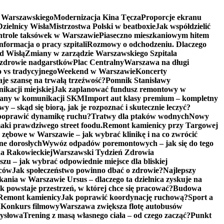
a Warszawskiego
Modernizacja Kina Tęcza
Proporcje ekranu
zielnicy Wisła
Mistrzostwa Polski w beatboxie
Jak współdzielić
trole taksówek w Warszawie
Piaseczno mieszkaniowym hitem
nformacja o pracy szpitali
Rozmowy o odchodzeniu. Dlaczego
d Wisłą
Zmiany w zarządzie Warszawskiego Szpitala
 zdrowie nadgarstków
Plac Centralny
Warszawa na długi
vs tradycyjnego
Weekend w Warszawie
Koncerty
aje szansę na trwałą trzeźwość?
Pomnik Stanisławy
kacji miejskiej
Jak zaplanować fundusz remontowy w
any w komunikacji SKM
Import aut klasy premium – kompletny
 – skąd się biorą, jak je rozpoznać i skutecznie leczyć?
poprawić dynamikę ruchu?
Tratwy dla ptaków wodnych
Nowy
ki prawdziwego street foodu.
Remont kamienicy przy Targowej
 zębowe w Warszawie – jak wybrać klinikę i na co zwrócić
ne dorosłych
Wywóz odpadów poremontowych – jak się do tego
na Rakowieckiej
Warszawski Tydzień Zdrowia
u – jak wybrać odpowiednie miejsce dla bliskiej
iców
Jak społeczeństwo powinno dbać o zdrowie?
Najlepszy
ania w Warszawie Ursus – dlaczego ta dzielnica zyskuje na
 powstaje przestrzeń, w której chce się pracować?
Budowa
Remont kamienicy
Jak poprawić koordynację ruchową?
Sport a
u
Konkurs filmowy
Warszawa zwiększa flotę autobusów
mysłowa
Trening z masą własnego ciała – od czego zacząć?
Punkt