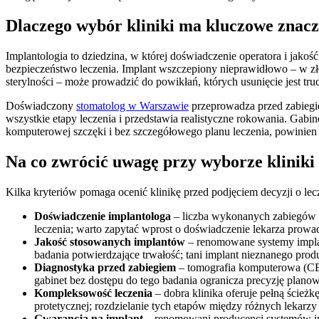
Dlaczego wybór kliniki ma kluczowe znacz
Implantologia to dziedzina, w której doświadczenie operatora i jako
bezpieczeństwo leczenia. Implant wszczepiony nieprawidłowo – w złej
sterylności – może prowadzić do powikłań, których usunięcie jest tru
Doświadczony
stomatolog w Warszawie
przeprowadza przed zabiegi
wszystkie etapy leczenia i przedstawia realistyczne rokowania. Gabin
komputerowej szczęki i bez szczegółowego planu leczenia, powinien
Na co zwrócić uwagę przy wyborze kliniki
Kilka kryteriów pomaga ocenić klinikę przed podjęciem decyzji o lec
Doświadczenie implantologa
– liczba wykonanych zabiegów i 
leczenia; warto zapytać wprost o doświadczenie lekarza prow
Jakość stosowanych implantów
– renomowane systemy impla
badania potwierdzające trwałość; tani implant nieznanego pro
Diagnostyka przed zabiegiem
– tomografia komputerowa (CBC
gabinet bez dostępu do tego badania ogranicza precyzję plano
Kompleksowość leczenia
– dobra klinika oferuje pełną ścież
protetycznej; rozdzielanie tych etapów między różnych lekarz
Gwarancja na implant
– renomowani producenci systemów im