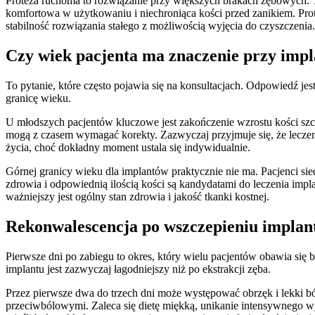
Proteza ruchoma to rozwiązanie przy większych brakach zębowych. T
komfortowa w użytkowaniu i niechroniąca kości przed zanikiem. Pro
stabilność rozwiązania stałego z możliwością wyjęcia do czyszczenia.
Czy wiek pacjenta ma znaczenie przy imp
To pytanie, które często pojawia się na konsultacjach. Odpowiedź jes
granicę wieku.
U młodszych pacjentów kluczowe jest zakończenie wzrostu kości sz
mogą z czasem wymagać korekty. Zazwyczaj przyjmuje się, że leczen
życia, choć dokładny moment ustala się indywidualnie.
Górnej granicy wieku dla implantów praktycznie nie ma. Pacjenci si
zdrowia i odpowiednią ilością kości są kandydatami do leczenia imp
ważniejszy jest ogólny stan zdrowia i jakość tkanki kostnej.
Rekonwalescencja po wszczepieniu implant
Pierwsze dni po zabiegu to okres, który wielu pacjentów obawia się 
implantu jest zazwyczaj łagodniejszy niż po ekstrakcji zęba.
Przez pierwsze dwa do trzech dni może występować obrzęk i lekki b
przeciwbólowymi. Zaleca się dietę miękką, unikanie intensywnego w