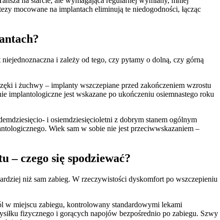
ańsza na starcie, ale wymagająca regularnej wymiany, mniej
tezy mocowane na implantach eliminują te niedogodności, łącząc
lantach?
t niejednoznaczna i zależy od tego, czy pytamy o dolną, czy górną
częki i żuchwy – implanty wszczepiane przed zakończeniem wzrostu
ie implantologiczne jest wskazane po ukończeniu osiemnastego roku
edemdziesięcio- i osiemdziesięcioletni z dobrym stanem ogólnym
lantologicznego. Wiek sam w sobie nie jest przeciwwskazaniem –
u – czego się spodziewać?
bardziej niż sam zabieg. W rzeczywistości dyskomfort po wszczepieniu
ól w miejscu zabiegu, kontrolowany standardowymi lekami
ysiłku fizycznego i gorących napojów bezpośrednio po zabiegu. Szwy