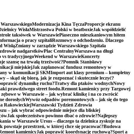
a Warszawskiego
Modernizacja Kina Tęcza
Proporcje ekranu
zielnicy Wisła
Mistrzostwa Polski w beatboxie
Jak współdzielić
trole taksówek w Warszawie
Piaseczno mieszkaniowym hitem
nformacja o pracy szpitali
Rozmowy o odchodzeniu. Dlaczego
d Wisłą
Zmiany w zarządzie Warszawskiego Szpitala
 zdrowie nadgarstków
Plac Centralny
Warszawa na długi
vs tradycyjnego
Weekend w Warszawie
Koncerty
aje szansę na trwałą trzeźwość?
Pomnik Stanisławy
kacji miejskiej
Jak zaplanować fundusz remontowy w
any w komunikacji SKM
Import aut klasy premium – kompletny
 – skąd się biorą, jak je rozpoznać i skutecznie leczyć?
poprawić dynamikę ruchu?
Tratwy dla ptaków wodnych
Nowy
ki prawdziwego street foodu.
Remont kamienicy przy Targowej
 zębowe w Warszawie – jak wybrać klinikę i na co zwrócić
ne dorosłych
Wywóz odpadów poremontowych – jak się do tego
na Rakowieckiej
Warszawski Tydzień Zdrowia
u – jak wybrać odpowiednie miejsce dla bliskiej
iców
Jak społeczeństwo powinno dbać o zdrowie?
Najlepszy
ania w Warszawie Ursus – dlaczego ta dzielnica zyskuje na
 powstaje przestrzeń, w której chce się pracować?
Budowa
Remont kamienicy
Jak poprawić koordynację ruchową?
Sport a