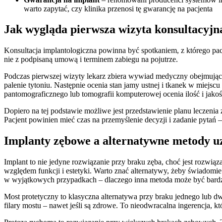
warto zapytać, czy klinika przenosi tę gwarancję na pacjenta
Jak wygląda pierwsza wizyta konsultacyjn
Konsultacja implantologiczna powinna być spotkaniem, z którego pacj
nie z podpisaną umową i terminem zabiegu na pojutrze.
Podczas pierwszej wizyty lekarz zbiera wywiad medyczny obejmujący
palenie tytoniu. Następnie ocenia stan jamy ustnej i tkanek w miejs
pantomograficznego lub tomografii komputerowej ocenia ilość i jakoś
Dopiero na tej podstawie możliwe jest przedstawienie planu leczenia z
Pacjent powinien mieć czas na przemyślenie decyzji i zadanie pytań 
Implanty zębowe a alternatywne metody u
Implant to nie jedyne rozwiązanie przy braku zęba, choć jest rozwią
względem funkcji i estetyki. Warto znać alternatywy, żeby świadomie
w wyjątkowych przypadkach – dlaczego inna metoda może być bardz
Most protetyczny to klasyczna alternatywa przy braku jednego lub
filary mostu – nawet jeśli są zdrowe. To nieodwracalna ingerencja, 