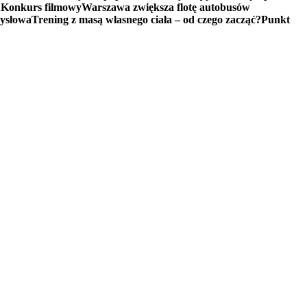
u
Konkurs filmowy
Warszawa zwiększa flotę autobusów
mysłowa
Trening z masą własnego ciała – od czego zacząć?
Punkt