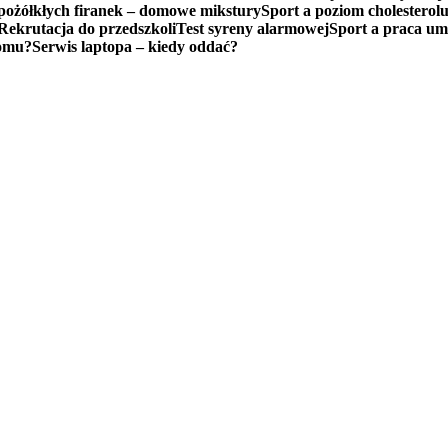
pożółkłych firanek – domowe mikstury
Sport a poziom cholesterol
Rekrutacja do przedszkoli
Test syreny alarmowej
Sport a praca u
domu?
Serwis laptopa – kiedy oddać?