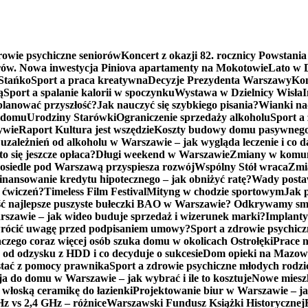
rowie psychiczne seniorów
Koncert z okazji 82. rocznicy Powstani
erów. Nowa inwestycja Piniova apartamenty na Mokotowie
Lato w D
Stańko
Sport a praca kreatywna
Decyzje Prezydenta Warszawy
Kon
ą
Sport a spalanie kalorii w spoczynku
Wystawa w Dzielnicy Wisła
I
aplanować przyszłość?
Jak nauczyć się szybkiego pisania?
Wianki na
o domu
Urodziny Starówki
Ograniczenie sprzedaży alkoholu
Sport a
ywie
Raport Kultura jest wszędzie
Koszty budowy domu pasywnego 
uzależnień od alkoholu w Warszawie – jak wygląda leczenie i co d
 się jeszcze opłaca?
Długi weekend w Warszawie
Zmiany w komuni
osiedle pod Warszawą przyspiesza rozwój
Wspólny Stół wraca
Zmi
inansowanie kredytu hipotecznego – jak obniżyć ratę?
Wady postawy
 ćwiczeń?
Timeless Film Festival
Mityng w chodzie sportowym
Jak 
ść najlepsze puszyste bułeczki BAO w Warszawie? Odkrywamy sma
zawie – jak wideo buduje sprzedaż i wizerunek marki?
Implanty
wrócić uwagę przed podpisaniem umowy?
Sport a zdrowie psychicz
aczego coraz więcej osób szuka domu w okolicach Ostrołęki
Prace 
 od odzysku z HDD i co decyduje o sukcesie
Dom opieki na Mazowsz
stać z pomocy prawnika
Sport a zdrowie psychiczne młodych rodz
a do domu w Warszawie – jak wybrać i ile to kosztuje
Nowe mieszk
 włoską ceramikę do łazienki
Projektowanie biur w Warszawie – jak
z vs 2,4 GHz – różnice
Warszawski Fundusz Książki Historycznej